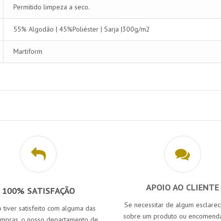
Permitido limpeza a seco.
55% Algodão | 45%Poliéster | Sarja |300g/m2
Martiform
APOIO AO CLIENTE
100% SATISFAÇÃO
Se necessitar de algum esclare
 tiver satisfeito com alguma das
sobre um produto ou encomenda
ompras, o nosso departamento de