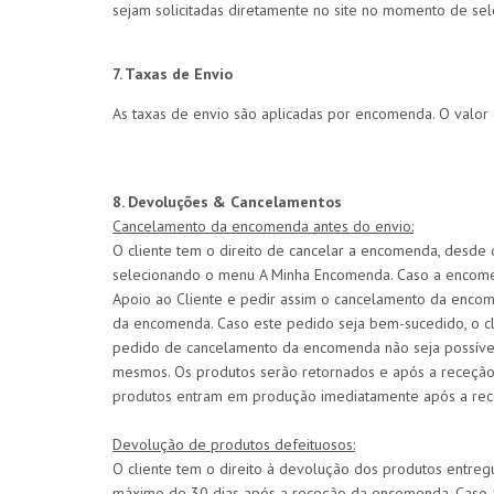
sejam solicitadas diretamente no site no momento de se
7. Taxas de Envio
As taxas de envio são aplicadas por encomenda. O valor
8. Devoluções & Cancelamentos
Cancelamento da encomenda antes do envio:
O cliente tem o direito de cancelar a encomenda, desde 
selecionando o menu A Minha Encomenda. Caso a encomend
Apoio ao Cliente e pedir assim o cancelamento da enco
da encomenda. Caso este pedido seja bem-sucedido, o cli
pedido de cancelamento da encomenda não seja possível 
mesmos. Os produtos serão retornados e após a receçã
produtos entram em produção imediatamente após a re
Devolução de produtos defeituosos:
O cliente tem o direito à devolução dos produtos entreg
máximo de 30 dias após a receção da encomenda. Caso a 