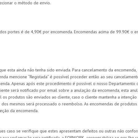
lecionar o método de envio.
 dos portes é de 4,90€ por encomenda. Encomendas acima de 99.90€ o env
que esta ainda não tenha sido enviada. Para cancelamento da encomenda, 
a mencione “Registada” é possível proceder então ao seu cancelamento. 
menda. Apenas após este procedimento é possível o nosso Departamento d
ente será notificado por email sobre a anulação da encomenda, esta anul
os produtos são enviados ao cliente, caso o cliente mantenha a intenção
o dos mesmos será processado o reembolso. As encomendas de produtos p
ceção da encomenda.
ues caso se verifique que estes apresentam defeitos ou outras não confo
sua reclamação seja justificada, a FORWORK responsabiliza-se por lhe r