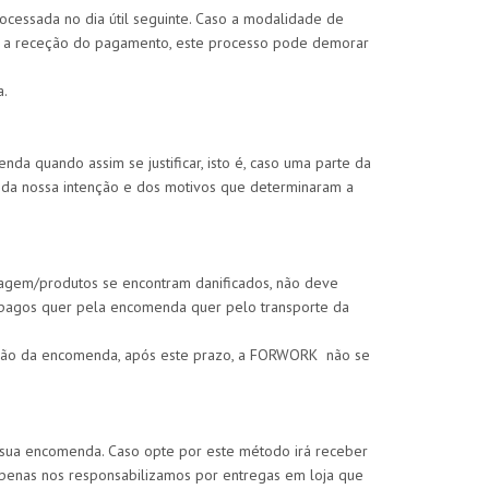
cessada no dia útil seguinte. Caso a modalidade de
ós a receção do pagamento, este processo pode demorar
a.
a quando assim se justificar, isto é, caso uma parte da
l da nossa intenção e dos motivos que determinaram a
lagem/produtos se encontram danificados, não deve
 pagos quer pela encomenda quer pelo transporte da
ação da encomenda, após este prazo, a FORWORK não se
sua encomenda. Caso opte por este método irá receber
penas nos responsabilizamos por entregas em loja que