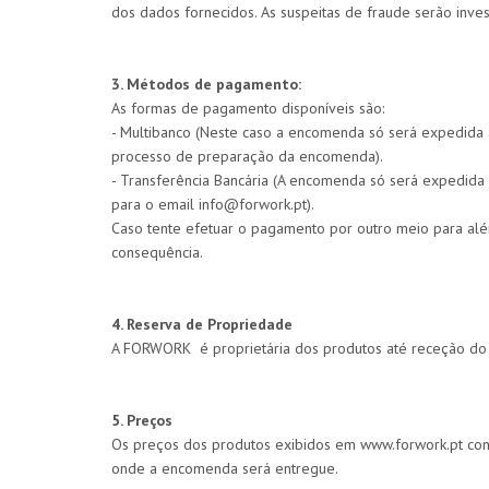
dos dados fornecidos. As suspeitas de fraude serão inves
3. Métodos de pagamento:
As formas de pagamento disponíveis são:
- Multibanco (Neste caso a encomenda só será expedida 
processo de preparação da encomenda).
- Transferência Bancária (A encomenda só será expedida
para o email info@forwork.pt).
Caso tente efetuar o pagamento por outro meio para al
consequência.
4. Reserva de Propriedade
A FORWORK é proprietária dos produtos até receção do 
5. Preços
Os preços dos produtos exibidos em www.forwork.pt cont
onde a encomenda será entregue.