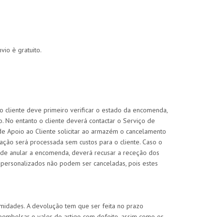
io è gratuito.
o cliente deve primeiro verificar o estado da encomenda,
No entanto o cliente deverá contactar o Serviço de
e Apoio ao Cliente solicitar ao armazém o cancelamento
ação será processada sem custos para o cliente. Caso o
 de anular a encomenda, deverá recusar a receção dos
ersonalizados não podem ser canceladas, pois estes
rmidades. A devolução tem que ser feita no prazo
eembolsar o valor do artigo com defeito, assim como os