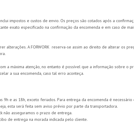
inclui impostos e custos de envio. Os preços são cotados após a confirm
ontante exato especificado na confirmação da encomenda e em caso de m
er alterações. A FORWORK reserva-se assim ao direito de alterar os preç
ra.
m a máxima atenção, no entanto é possível que a informação sobre o pr
elar a sua encomenda, caso tal erro aconteça.
as 9h e as 18h, exceto feriados. Para entrega da encomenda é necessári
ja, esta será feita sem aviso prévio por parte da transportadora.
ock não asseguramos o prazo de entrega.
cibo de entrega na morada indicada pelo cliente.