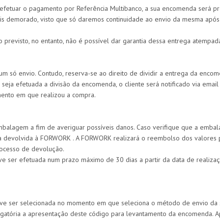
 efetuar o pagamento por Referência Multibanco, a sua encomenda será pro
mais demorado, visto que só daremos continuidade ao envio da mesma ap
evisto, no entanto, não é possível dar garantia dessa entrega atempad
 envio. Contudo, reserva-se ao direito de dividir a entrega da encomend
seja efetuada a divisão da encomenda, o cliente será notificado via emai
mento em que realizou a compra.
balagem a fim de averiguar possíveis danos. Caso verifique que a emba
eja devolvida à FORWORK . A FORWORK realizará o reembolso dos valores
ocesso de devolução.
e ser efetuada num prazo máximo de 30 dias a partir da data de realiz
eve ser selecionada no momento em que seleciona o método de envio da 
gatória a apresentação deste código para levantamento da encomenda. A