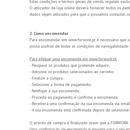
Estas condições e termos gerais de venda regulam excl
O utilizador da loja online deverá fornecer todos os dad
dados sejam utilizados para que o possamos contactar, ca
2. Como encomendar
Para encomendar em www.forwork.pt é necessário que o u
possa usufruir de todas as condições de navegabilidade
Para efetuar uma encomenda em www.forwork.pt:
- Pesquise os produtos que pretende adquirir;
- Adicione os produtos selecionados ao carrinho;
- Finalize a compra;
- Selecione a forma de pagamento;
- Retifique a sua encomenda;
- Proceda ao pagamento e confirme a encomenda;
- Receberá uma confirmação da sua encomenda via email
- A sua encomenda está confirmada depois de selecionar
O acordo de compra é finalizado assim que a FORWORK
Uma confirmação da encomenda é enviada para o seu emai