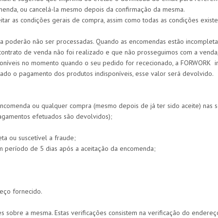
omenda, ou cancelá-la mesmo depois da confirmação da mesma.
tar as condições gerais de compra, assim como todas as condições existe
 poderão não ser processadas. Quando as encomendas estão incompletas
contrato de venda não foi realizado e que não prosseguimos com a venda,
isponíveis no momento quando o seu pedido for rececionado, a FORWORK i
tuado o pagamento dos produtos indisponíveis, esse valor será devolvido.
comenda ou qualquer compra (mesmo depois de já ter sido aceite) nas se
pagamentos efetuados são devolvidos);
a ou suscetível a fraude;
um período de 5 dias após a aceitação da encomenda;
eço fornecido.
 sobre a mesma. Estas verificações consistem na verificação do endereço,