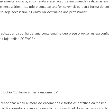
usivamente a oferta, encomenda e aceitação de encomenda realizadas em
os necessários, incluindo o contacto telefónico/email ou outra forma de co
so seja necessário. A FORWORK destina-se aos profissionais.
tilizador disponha de uma conta email e que o seu browser esteja config
 da loja online FORWORK .
.
 o botão “Confirmo a minha encomenda”.
 rececionar o seu número de encomenda e todos os detalhes da mesma.
l. É sugerido que imprima ou efetue o download do email para referênci