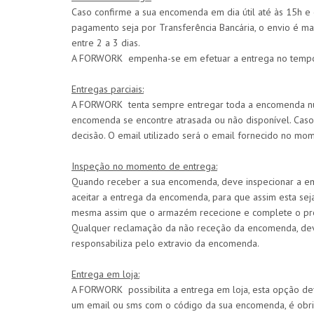
Caso confirme a sua encomenda em dia útil até às 15h e
pagamento seja por Transferência Bancária, o envio é 
entre 2 a 3 dias.
A FORWORK empenha-se em efetuar a entrega no tempo pr
Entregas parciais:
A FORWORK tenta sempre entregar toda a encomenda num só
encomenda se encontre atrasada ou não disponível. Caso 
decisão. O email utilizado será o email fornecido no mo
Inspeção no momento de entrega:
Quando receber a sua encomenda, deve inspecionar a em
aceitar a entrega da encomenda, para que assim esta s
mesma assim que o armazém rececione e complete o pr
Qualquer reclamação da não receção da encomenda, dev
responsabiliza pelo extravio da encomenda.
Entrega em loja:
A FORWORK possibilita a entrega em loja, esta opção d
um email ou sms com o código da sua encomenda, é obri