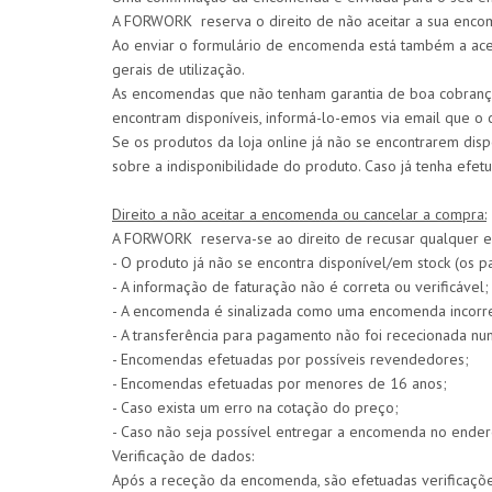
A FORWORK reserva o direito de não aceitar a sua enc
Ao enviar o formulário de encomenda está também a acei
gerais de utilização.
As encomendas que não tenham garantia de boa cobrança
encontram disponíveis, informá-lo-emos via email que o 
Se os produtos da loja online já não se encontrarem d
sobre a indisponibilidade do produto. Caso já tenha efe
Direito a não aceitar a encomenda ou cancelar a compra:
A FORWORK reserva-se ao direito de recusar qualquer en
- O produto já não se encontra disponível/em stock (os 
- A informação de faturação não é correta ou verificável;
- A encomenda é sinalizada como uma encomenda incorret
- A transferência para pagamento não foi rececionada n
- Encomendas efetuadas por possíveis revendedores;
- Encomendas efetuadas por menores de 16 anos;
- Caso exista um erro na cotação do preço;
- Caso não seja possível entregar a encomenda no ender
Verificação de dados:
Após a receção da encomenda, são efetuadas verificações