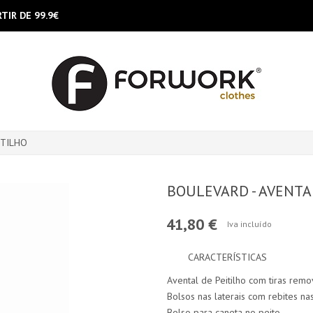
TIR DE 99.9€
ITILHO
BOULEVARD - AVENTA
41,80 €
Iva incluído
CARACTERÍSTICAS
Avental de Peitilho com tiras remo
Bolsos nas laterais com rebites n
Bolso para caneta no peito