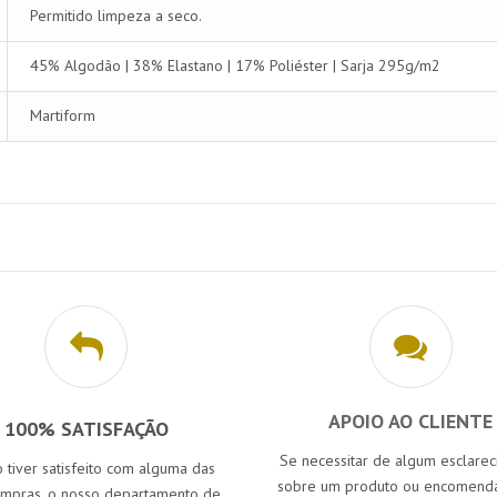
Permitido limpeza a seco.
45% Algodão | 38% Elastano | 17% Poliéster | Sarja 295g/m2
Martiform
APOIO AO CLIENTE
100% SATISFAÇÃO
Se necessitar de algum esclare
 tiver satisfeito com alguma das
sobre um produto ou encomenda
ompras, o nosso departamento de