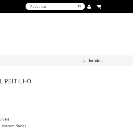
Iva Incluído
L PEITILHO
víveis
as extremidades