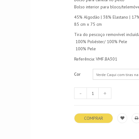
Bolso interior para bloco/telemóv
45% Algodão | 38% Elastano | 17%
85 cm x 75 cm
Tira do pescoço removível incluída
100% Poliéster/ 100% Pele
100% Pele
Referência: VMF.BA301
Cor
Verde Caqui com tiras na
COMPRAR