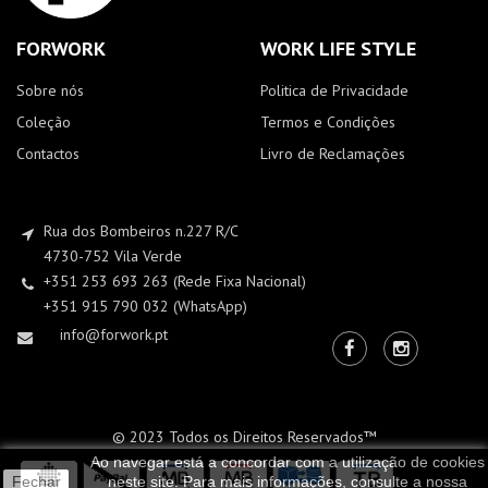
FORWORK
WORK LIFE STYLE
Sobre nós
Politica de Privacidade
Coleção
Termos e Condições
Contactos
Livro de Reclamações
Rua dos Bombeiros n.227 R/C
4730-752 Vila Verde
+351 253 693 263 (Rede Fixa Nacional)
+351 915 790 032 (WhatsApp)
info@forwork.pt
© 2023 Todos os Direitos Reservados™
Ao navegar está a concordar com a utilização de cookies
Fechar
neste site. Para mais informações, consulte a nossa