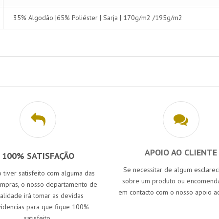
35% Algodão |65% Poliéster | Sarja | 170g/m2 /195g/m2
APOIO AO CLIENTE
100% SATISFAÇÃO
Se necessitar de algum esclare
 tiver satisfeito com alguma das
sobre um produto ou encomenda
ompras, o nosso departamento de
em contacto com o nosso apoio ao
alidade irá tomar as devidas
idencias para que fique 100%
satisfeito.